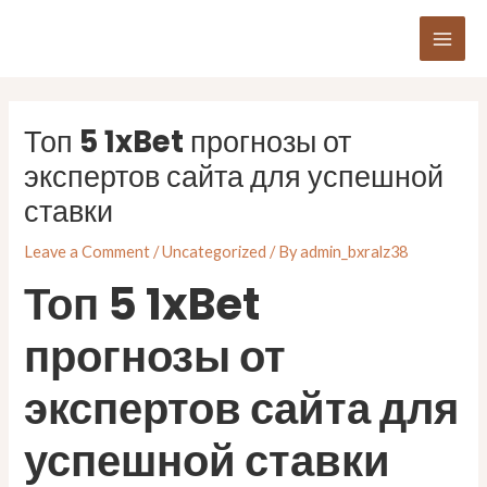
Skip
to
Main
content
Men
Топ 5 1xBet прогнозы от
экспертов сайта для успешной
ставки
Leave a Comment
/
Uncategorized
/ By
admin_bxralz38
Топ 5 1xBet
прогнозы от
экспертов сайта для
успешной ставки