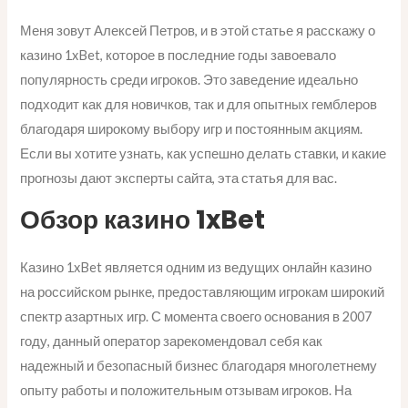
Меня зовут Алексей Петров, и в этой статье я расскажу о
казино 1xBet, которое в последние годы завоевало
популярность среди игроков. Это заведение идеально
подходит как для новичков, так и для опытных гемблеров
благодаря широкому выбору игр и постоянным акциям.
Если вы хотите узнать, как успешно делать ставки, и какие
прогнозы дают эксперты сайта, эта статья для вас.
Обзор казино 1xBet
Казино 1xBet является одним из ведущих онлайн казино
на российском рынке, предоставляющим игрокам широкий
спектр азартных игр. С момента своего основания в 2007
году, данный оператор зарекомендовал себя как
надежный и безопасный бизнес благодаря многолетнему
опыту работы и положительным отзывам игроков. На