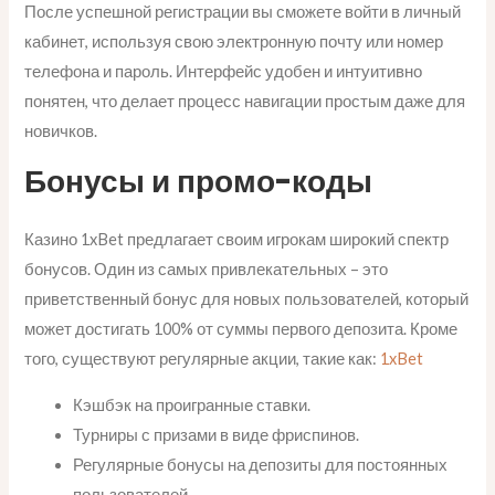
После успешной регистрации вы сможете войти в личный
кабинет, используя свою электронную почту или номер
телефона и пароль. Интерфейс удобен и интуитивно
понятен, что делает процесс навигации простым даже для
новичков.
Бонусы и промо-коды
Казино 1xBet предлагает своим игрокам широкий спектр
бонусов. Один из самых привлекательных – это
приветственный бонус для новых пользователей, который
может достигать 100% от суммы первого депозита. Кроме
того, существуют регулярные акции, такие как:
1xBet
Кэшбэк на проигранные ставки.
Турниры с призами в виде фриспинов.
Регулярные бонусы на депозиты для постоянных
пользователей.