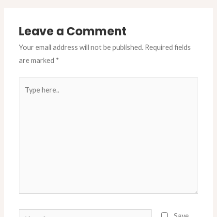
Leave a Comment
Your email address will not be published.
Required fields
are marked
*
Type
here..
Name*
Save