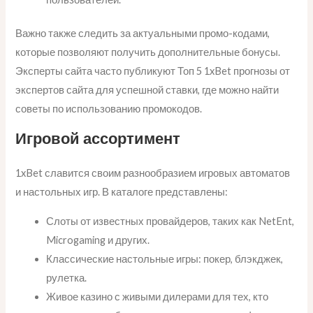
Важно также следить за актуальными промо-кодами,
которые позволяют получить дополнительные бонусы.
Эксперты сайта часто публикуют Топ 5 1xBet прогнозы от
экспертов сайта для успешной ставки, где можно найти
советы по использованию промокодов.
Игровой ассортимент
1xBet славится своим разнообразием игровых автоматов
и настольных игр. В каталоге представлены:
Слоты от известных провайдеров, таких как NetEnt,
Microgaming и других.
Классические настольные игры: покер, блэкджек,
рулетка.
Живое казино с живыми дилерами для тех, кто