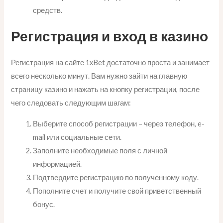
средств.
Регистрация и вход в казино
Регистрация на сайте 1xBet достаточно проста и занимает
всего несколько минут. Вам нужно зайти на главную
страницу казино и нажать на кнопку регистрации, после
чего следовать следующим шагам:
Выберите способ регистрации – через телефон, e-
mail или социальные сети.
Заполните необходимые поля с личной
информацией.
Подтвердите регистрацию по полученному коду.
Пополните счет и получите свой приветственный
бонус.