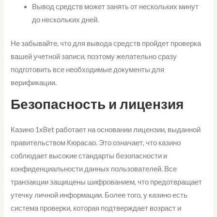
Вывод средств может занять от нескольких минут
до нескольких дней.
Не забывайте, что для вывода средств пройдет проверка
вашей учетной записи, поэтому желательно сразу
подготовить все необходимые документы для
верификации.
Безопасность и лицензия
Казино 1xBet работает на основании лицензии, выданной
правительством Кюрасао. Это означает, что казино
соблюдает высокие стандарты безопасности и
конфиденциальности данных пользователей. Все
транзакции защищены шифрованием, что предотвращает
утечку личной информации. Более того, у казино есть
система проверки, которая подтверждает возраст и