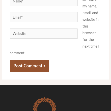
my name,
email, and
Email*
website in
this
Website
browser
for the
next time I
comment.