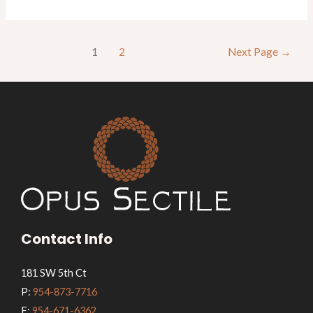
Posts
1
2
Next Page
→
pagination
Contact Info
181 SW 5th Ct
P:
954-873-7716
F:
954-671-6362