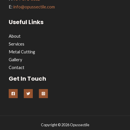
E:
info@opussectile.com
Useful Links
About
Services
Metal Cutting
Gallery
Contact
Get In Touch
Copyright © 2026 Opussectile