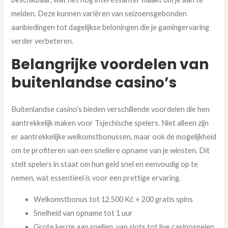
melden. Deze kunnen variëren van seizoensgebonden
aanbiedingen tot dagelijkse beloningen die je gamingervaring
verder verbeteren.
Belangrijke voordelen van
buitenlandse casino’s
Buitenlandse casino’s bieden verschillende voordelen die hen
aantrekkelijk maken voor Tsjechische spelers. Niet alleen zijn
er aantrekkelijke welkomstbonussen, maar ook de mogelijkheid
om te profiteren van een snellere opname van je winsten. Dit
stelt spelers in staat om hun geld snel en eenvoudig op te
nemen, wat essentieel is voor een prettige ervaring.
Welkomstbonus tot 12.500 Kč + 200 gratis spins
Snelheid van opname tot 1 uur
Grote keuze aan spellen, van slots tot live casinospelen