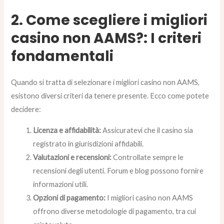
2. Come scegliere i migliori
casino non AAMS?: I criteri
fondamentali
Quando si tratta di selezionare i migliori casino non AAMS,
esistono diversi criteri da tenere presente. Ecco come potete
decidere:
Licenza e affidabilità:
Assicuratevi che il casino sia
registrato in giurisdizioni affidabili.
Valutazioni e recensioni:
Controllate sempre le
recensioni degli utenti. Forum e blog possono fornire
informazioni utili.
Opzioni di pagamento:
I migliori casino non AAMS
offrono diverse metodologie di pagamento, tra cui