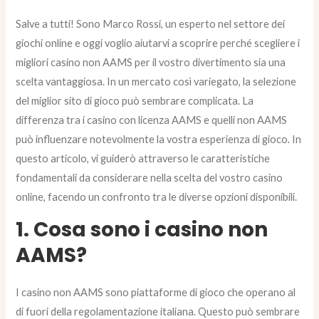
Salve a tutti! Sono Marco Rossi, un esperto nel settore dei
giochi online e oggi voglio aiutarvi a scoprire perché scegliere i
migliori casino non AAMS per il vostro divertimento sia una
scelta vantaggiosa. In un mercato così variegato, la selezione
del miglior sito di gioco può sembrare complicata. La
differenza tra i casino con licenza AAMS e quelli non AAMS
può influenzare notevolmente la vostra esperienza di gioco. In
questo articolo, vi guiderò attraverso le caratteristiche
fondamentali da considerare nella scelta del vostro casino
online, facendo un confronto tra le diverse opzioni disponibili.
1. Cosa sono i casino non
AAMS?
I casino non AAMS sono piattaforme di gioco che operano al
di fuori della regolamentazione italiana. Questo può sembrare