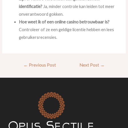
identificatie?
Ja, minder controle kan leiden tot meer
onverantwoord gokken.
Hoe weet ik of een online casino betrouwbaar is?
Controleer of ze een geldige licentie hebben en lees
gebruikersrecensies.
Post
←
Previous Post
Next Post
→
navigation