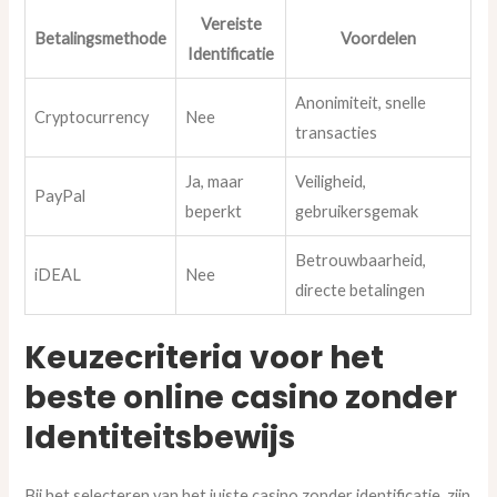
Vereiste
Betalingsmethode
Voordelen
Identificatie
Anonimiteit, snelle
Cryptocurrency
Nee
transacties
Ja, maar
Veiligheid,
PayPal
beperkt
gebruikersgemak
Betrouwbaarheid,
iDEAL
Nee
directe betalingen
Keuzecriteria voor het
beste online casino zonder
Identiteitsbewijs
Bij het selecteren van het juiste casino zonder identificatie, zijn