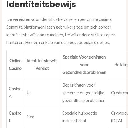
Identiteitsbewijs
De vereisten voor identificatie variëren per online casino.
Sommige platformen laten gebruikers toe om zich zonder
identiteitsbewijs aan te melden, terwijl andere strikte regels
hanteren. Hier zijn enkele van de meest populaire opties:
Speciale Voorzieningen
Online
Identiteitsbewijs
voor
Betalin
Casino
Vereist
Gezondheidsproblemen
Beperkingen voor
Casino
Ja
spelers met geestelijke
Creditca
A
gezondheidsproblemen
Casino
Speciale hulpsectie
Cryptocu
Nee
B
inclusief chat
iDEAL