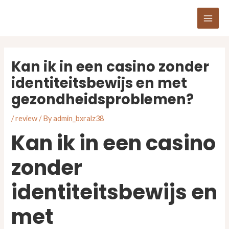
Skip
to
Main
content
Men
Kan ik in een casino zonder
identiteitsbewijs en met
gezondheidsproblemen?
/
review
/ By
admin_bxralz38
Kan ik in een casino
zonder
identiteitsbewijs en
met