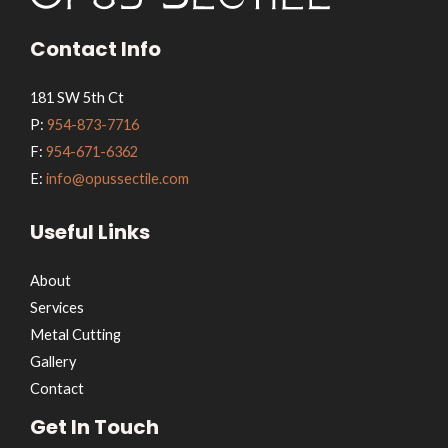
Contact Info
181 SW 5th Ct
P:
954-873-7716
F:
954-671-6362
E:
info@opussectile.com
Useful Links
About
Services
Metal Cutting
Gallery
Contact
Get In Touch