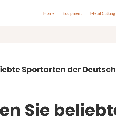
Home
Equipment
Metal Cutting
liebte Sportarten der Deuts
en Sie beliebt