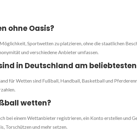
en ohne Oasis?
 Möglichkeit, Sportwetten zu platzieren, ohne die staatlichen Bes
Anonymität und verschiedene Anbieter umfassen.
sind in Deutschland am beliebtesten
land für Wetten sind Fußball, Handball, Basketball und Pferderenn
zahlen.
ußball wetten?
ch bei einem Wettanbieter registrieren, ein Konto erstellen und Ge
s, Torschützen und mehr setzen.