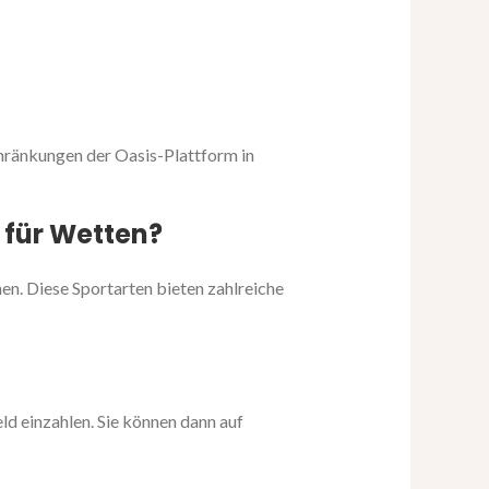
chränkungen der Oasis-Plattform in
 für Wetten?
en. Diese Sportarten bieten zahlreiche
ld einzahlen. Sie können dann auf