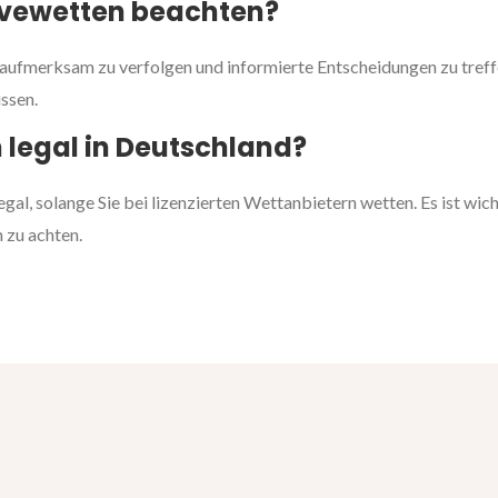
 Livewetten beachten?
le aufmerksam zu verfolgen und informierte Entscheidungen zu tref
ssen.
 legal in Deutschland?
gal, solange Sie bei lizenzierten Wettanbietern wetten. Es ist wich
 zu achten.