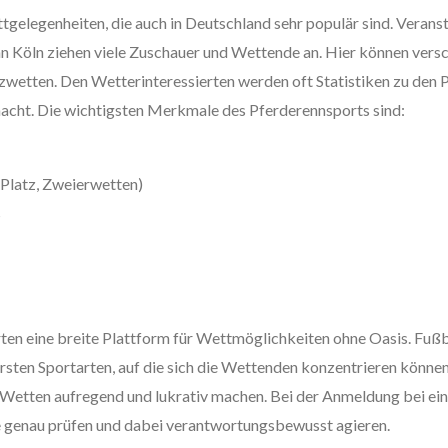
ttgelegenheiten, die auch in Deutschland sehr populär sind. Vera
n Köln ziehen viele Zuschauer und Wettende an. Hier können vers
zwetten. Den Wetterinteressierten werden oft Statistiken zu den
macht. Die wichtigsten Merkmale des Pferderennsports sind:
, Platz, Zweierwetten)
s
ten eine breite Plattform für Wettmöglichkeiten ohne Oasis. Fußb
rsten Sportarten, auf die sich die Wettenden konzentrieren können
 Wetten aufregend und lukrativ machen. Bei der Anmeldung bei ei
genau prüfen und dabei verantwortungsbewusst agieren.